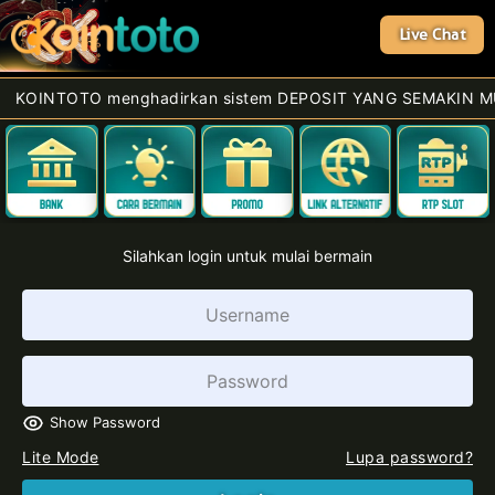
Live Chat
KOINTOTO menghadirkan sistem DEPOSIT YANG SEMAKIN MUDAH De
Silahkan login untuk mulai bermain
Show Password
Lite Mode
Lupa password?