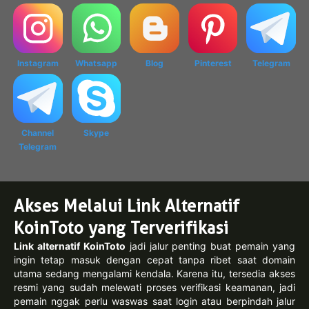
Instagram
Whatsapp
Blog
Pinterest
Telegram
Channel
Skype
Telegram
Akses Melalui Link Alternatif
KoinToto yang Terverifikasi
Link alternatif KoinToto
jadi jalur penting buat pemain yang
ingin tetap masuk dengan cepat tanpa ribet saat domain
utama sedang mengalami kendala. Karena itu, tersedia akses
resmi yang sudah melewati proses verifikasi keamanan, jadi
pemain nggak perlu waswas saat login atau berpindah jalur