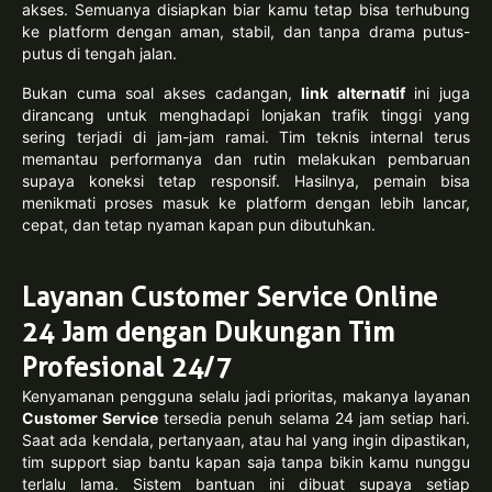
akses. Semuanya disiapkan biar kamu tetap bisa terhubung
ke platform dengan aman, stabil, dan tanpa drama putus-
putus di tengah jalan.
Bukan cuma soal akses cadangan,
link alternatif
ini juga
dirancang untuk menghadapi lonjakan trafik tinggi yang
sering terjadi di jam-jam ramai. Tim teknis internal terus
memantau performanya dan rutin melakukan pembaruan
supaya koneksi tetap responsif. Hasilnya, pemain bisa
menikmati proses masuk ke platform dengan lebih lancar,
cepat, dan tetap nyaman kapan pun dibutuhkan.
Layanan Customer Service Online
24 Jam dengan Dukungan Tim
Profesional 24/7
Kenyamanan pengguna selalu jadi prioritas, makanya layanan
Customer Service
tersedia penuh selama 24 jam setiap hari.
Saat ada kendala, pertanyaan, atau hal yang ingin dipastikan,
tim support siap bantu kapan saja tanpa bikin kamu nunggu
terlalu lama. Sistem bantuan ini dibuat supaya setiap